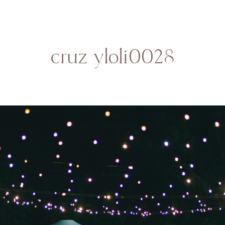
HOME
SOBRE MI
BODAS
CONTACTO
cruz yloli0028