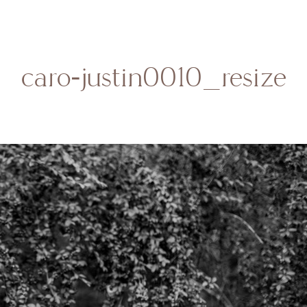
HOME
SOBRE MI
BODAS
CONTACTO
caro-justin0010_resize