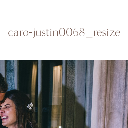
HOME
SOBRE MI
BODAS
CONTACTO
caro-justin0068_resize