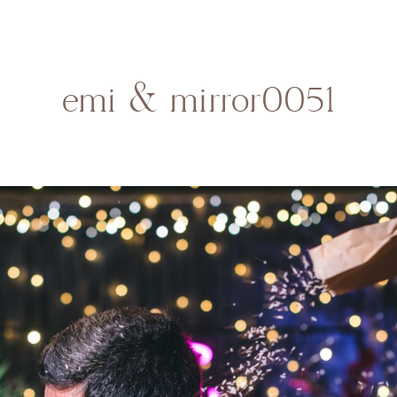
HOME
SOBRE MI
BODAS
CONTACTO
emi & mirror0051