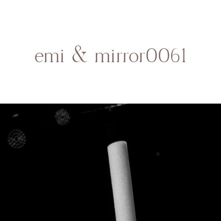
HOME
SOBRE MI
BODAS
CONTACTO
emi & mirror0061