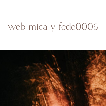
HOME
SOBRE MI
BODAS
CONTACTO
web mica y fede0006