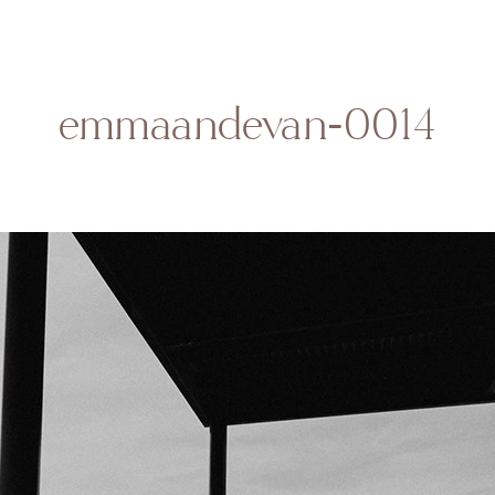
HOME
SOBRE MI
BODAS
CONTACTO
emmaandevan-0014